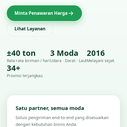
Minta Penawaran Harga
Lihat Layanan
±40 ton
3 Moda
2016
Rata-rata kiriman / hari
Udara · Darat · Laut
Melayani sejak
34+
Provinsi terjangkau
Satu partner, semua moda
Solusi pengiriman end-to-end yang disesuaikan
dengan kebutuhan bisnis Anda.