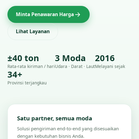
Minta Penawaran Harga
Lihat Layanan
±40 ton
3 Moda
2016
Rata-rata kiriman / hari
Udara · Darat · Laut
Melayani sejak
34+
Provinsi terjangkau
Satu partner, semua moda
Solusi pengiriman end-to-end yang disesuaikan
dengan kebutuhan bisnis Anda.