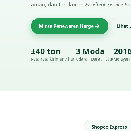
aman, dan terukur —
Excellent Service Pa
Minta Penawaran Harga
Lihat
±40 ton
3 Moda
201
Rata-rata kiriman / hari
Udara · Darat · Laut
Melayani
Shopee Express