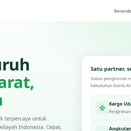
Berand
uruh
Satu partner,
arat,
Solusi pengiriman 
kebutuhan bisnis A
a
Kargo Ud
Pengiriman 
ik terpercaya untuk
wilayah Indonesia. Cepat,
Angkutan