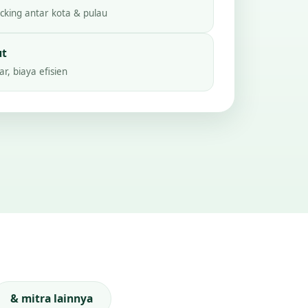
king antar kota & pulau
ut
r, biaya efisien
& mitra lainnya