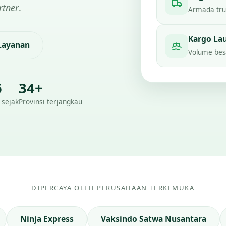
rtner
.
Armada truc
Kargo La
 Layanan
Volume besa
6
34+
 sejak
Provinsi terjangkau
DIPERCAYA OLEH PERUSAHAAN TERKEMUKA
Ninja Express
Vaksindo Satwa Nusantara