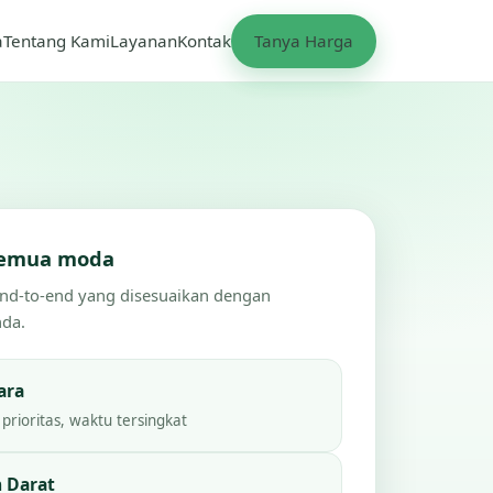
a
Tentang Kami
Layanan
Kontak
Tanya Harga
 semua moda
end-to-end yang disesuaikan dengan
nda.
ara
prioritas, waktu tersingkat
 Darat