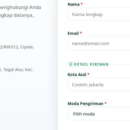
Nama
*
n menghubungi Anda
engkap datanya,
Email
*
2/RW.012, Cipete,
DETAIL KIRIMAN
2
 Tegal Alur, Kec.
Kota Asal
*
Moda Pengiriman
*