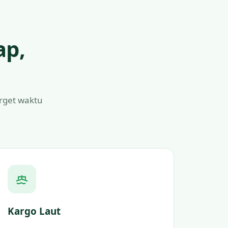
ap,
arget waktu
Kargo Laut