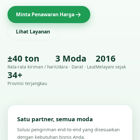
Minta Penawaran Harga
Lihat Layanan
±40 ton
3 Moda
2016
Rata-rata kiriman / hari
Udara · Darat · Laut
Melayani sejak
34+
Provinsi terjangkau
Satu partner, semua moda
Solusi pengiriman end-to-end yang disesuaikan
dengan kebutuhan bisnis Anda.