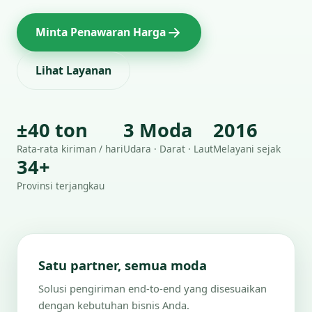
Minta Penawaran Harga
Lihat Layanan
±40 ton
3 Moda
2016
Rata-rata kiriman / hari
Udara · Darat · Laut
Melayani sejak
34+
Provinsi terjangkau
Satu partner, semua moda
Solusi pengiriman end-to-end yang disesuaikan
dengan kebutuhan bisnis Anda.