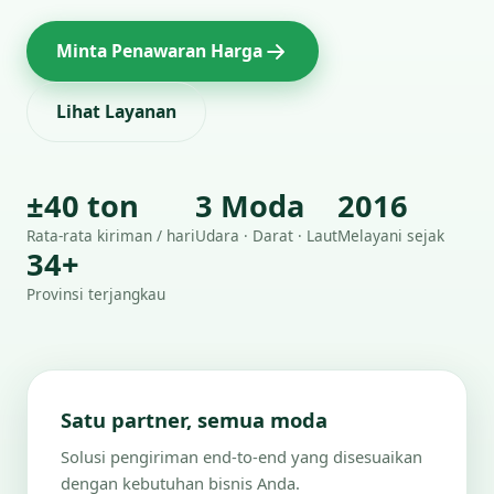
Minta Penawaran Harga
Lihat Layanan
±40 ton
3 Moda
2016
Rata-rata kiriman / hari
Udara · Darat · Laut
Melayani sejak
34+
Provinsi terjangkau
Satu partner, semua moda
Solusi pengiriman end-to-end yang disesuaikan
dengan kebutuhan bisnis Anda.