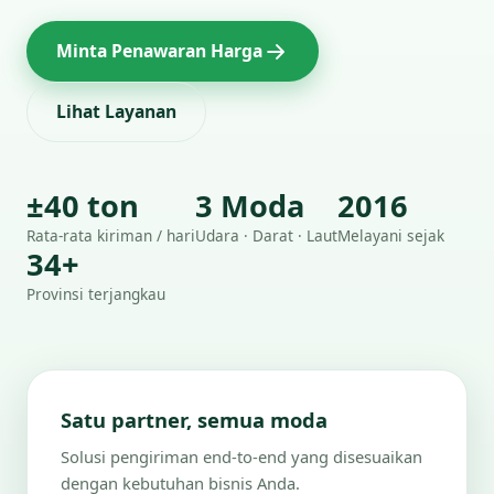
Minta Penawaran Harga
Lihat Layanan
±40 ton
3 Moda
2016
Rata-rata kiriman / hari
Udara · Darat · Laut
Melayani sejak
34+
Provinsi terjangkau
Satu partner, semua moda
Solusi pengiriman end-to-end yang disesuaikan
dengan kebutuhan bisnis Anda.