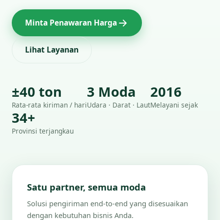
Minta Penawaran Harga
Lihat Layanan
±40 ton
3 Moda
2016
Rata-rata kiriman / hari
Udara · Darat · Laut
Melayani sejak
34+
Provinsi terjangkau
Satu partner, semua moda
Solusi pengiriman end-to-end yang disesuaikan
dengan kebutuhan bisnis Anda.