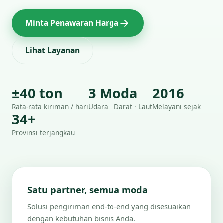
Minta Penawaran Harga
Lihat Layanan
±40 ton
3 Moda
2016
Rata-rata kiriman / hari
Udara · Darat · Laut
Melayani sejak
34+
Provinsi terjangkau
Satu partner, semua moda
Solusi pengiriman end-to-end yang disesuaikan
dengan kebutuhan bisnis Anda.