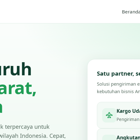
Berand
uruh
Satu partner,
arat,
Solusi pengiriman 
kebutuhan bisnis A
a
Kargo Ud
Pengiriman 
ik terpercaya untuk
wilayah Indonesia. Cepat,
Angkutan