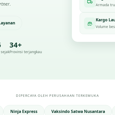
rtner
.
Armada truc
Kargo La
 Layanan
Volume besa
6
34+
 sejak
Provinsi terjangkau
DIPERCAYA OLEH PERUSAHAAN TERKEMUKA
Ninja Express
Vaksindo Satwa Nusantara