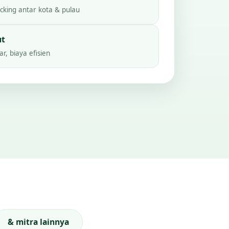
king antar kota & pulau
ut
r, biaya efisien
& mitra lainnya