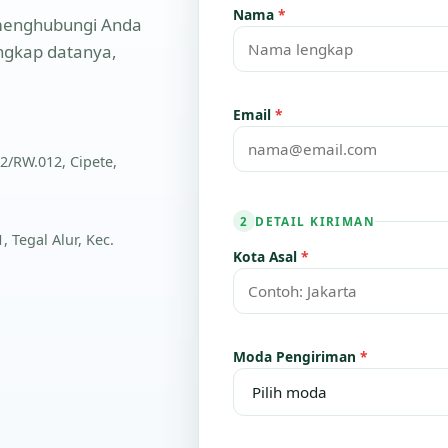
Nama
*
n menghubungi Anda
engkap datanya,
Email
*
2/RW.012, Cipete,
DETAIL KIRIMAN
2
 Tegal Alur, Kec.
Kota Asal
*
Moda Pengiriman
*