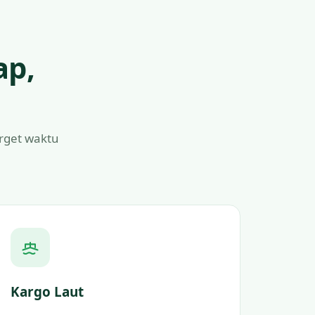
ap,
arget waktu
Kargo Laut