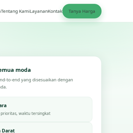
a
Tentang Kami
Layanan
Kontak
Tanya Harga
 semua moda
end-to-end yang disesuaikan dengan
nda.
ara
prioritas, waktu tersingkat
 Darat