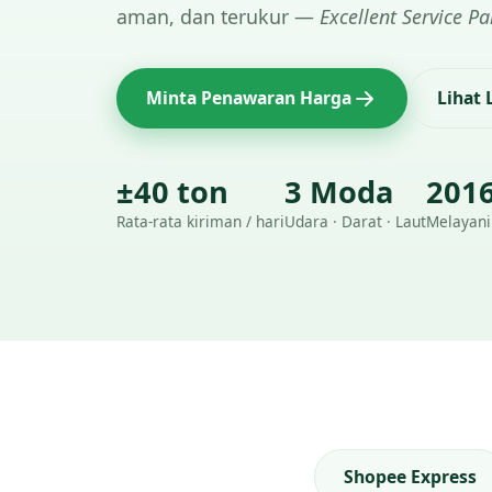
aman, dan terukur —
Excellent Service Pa
Minta Penawaran Harga
Lihat
±40 ton
3 Moda
201
Rata-rata kiriman / hari
Udara · Darat · Laut
Melayani
Shopee Express