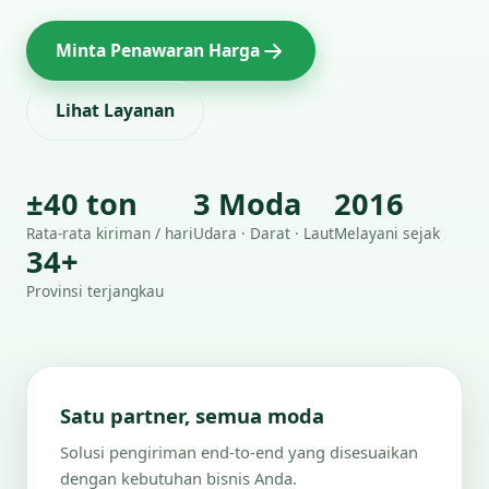
Minta Penawaran Harga
Lihat Layanan
±40 ton
3 Moda
2016
Rata-rata kiriman / hari
Udara · Darat · Laut
Melayani sejak
34+
Provinsi terjangkau
Satu partner, semua moda
Solusi pengiriman end-to-end yang disesuaikan
dengan kebutuhan bisnis Anda.