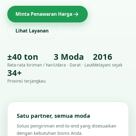
Minta Penawaran Harga
Lihat Layanan
±40 ton
3 Moda
2016
Rata-rata kiriman / hari
Udara · Darat · Laut
Melayani sejak
34+
Provinsi terjangkau
Satu partner, semua moda
Solusi pengiriman end-to-end yang disesuaikan
dengan kebutuhan bisnis Anda.