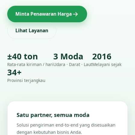
Minta Penawaran Harga
Lihat Layanan
±40 ton
3 Moda
2016
Rata-rata kiriman / hari
Udara · Darat · Laut
Melayani sejak
34+
Provinsi terjangkau
Satu partner, semua moda
Solusi pengiriman end-to-end yang disesuaikan
dengan kebutuhan bisnis Anda.