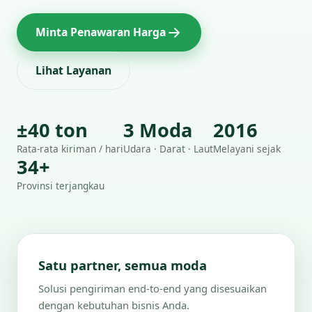
Minta Penawaran Harga
Lihat Layanan
±40 ton
3 Moda
2016
Rata-rata kiriman / hari
Udara · Darat · Laut
Melayani sejak
34+
Provinsi terjangkau
Satu partner, semua moda
Solusi pengiriman end-to-end yang disesuaikan
dengan kebutuhan bisnis Anda.