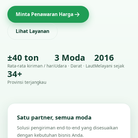
Minta Penawaran Harga
Lihat Layanan
±40 ton
3 Moda
2016
Rata-rata kiriman / hari
Udara · Darat · Laut
Melayani sejak
34+
Provinsi terjangkau
Satu partner, semua moda
Solusi pengiriman end-to-end yang disesuaikan
dengan kebutuhan bisnis Anda.