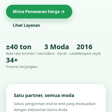
Minta Penawaran Harga
Lihat Layanan
±40 ton
3 Moda
2016
Rata-rata kiriman / hari
Udara · Darat · Laut
Melayani sejak
34+
Provinsi terjangkau
Satu partner, semua moda
Solusi pengiriman end-to-end yang disesuaikan
dengan kebutuhan bisnis Anda.