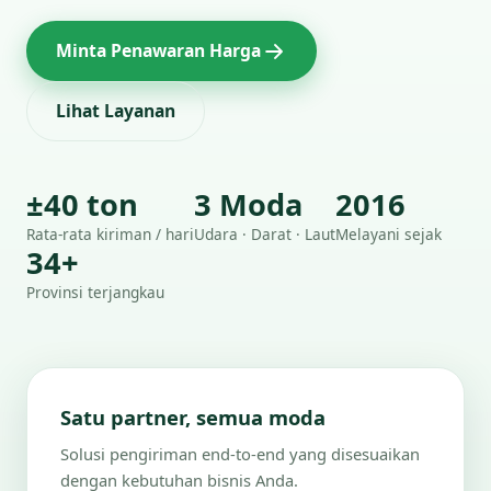
Minta Penawaran Harga
Lihat Layanan
±40 ton
3 Moda
2016
Rata-rata kiriman / hari
Udara · Darat · Laut
Melayani sejak
34+
Provinsi terjangkau
Satu partner, semua moda
Solusi pengiriman end-to-end yang disesuaikan
dengan kebutuhan bisnis Anda.