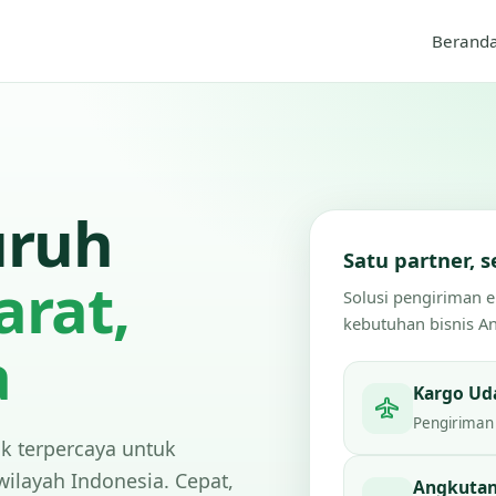
Berand
uruh
Satu partner,
arat,
Solusi pengiriman 
kebutuhan bisnis A
a
Kargo Ud
Pengiriman 
ik terpercaya untuk
wilayah Indonesia. Cepat,
Angkutan