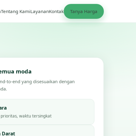
a
Tentang Kami
Layanan
Kontak
Tanya Harga
 semua moda
end-to-end yang disesuaikan dengan
nda.
ara
prioritas, waktu tersingkat
 Darat