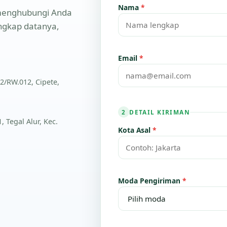
Nama
*
n menghubungi Anda
engkap datanya,
Email
*
2/RW.012, Cipete,
DETAIL KIRIMAN
2
 Tegal Alur, Kec.
Kota Asal
*
Moda Pengiriman
*