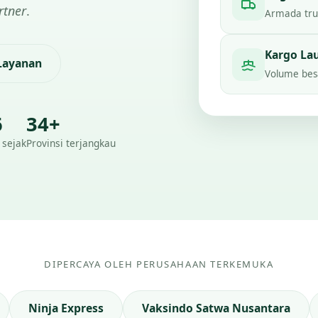
rtner
.
Armada truc
Kargo La
 Layanan
Volume besa
6
34+
 sejak
Provinsi terjangkau
DIPERCAYA OLEH PERUSAHAAN TERKEMUKA
Ninja Express
Vaksindo Satwa Nusantara