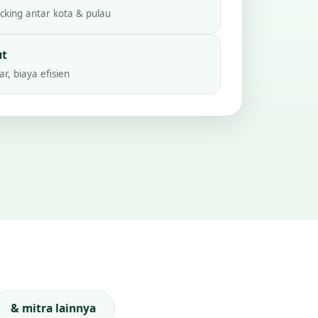
king antar kota & pulau
ut
r, biaya efisien
& mitra lainnya