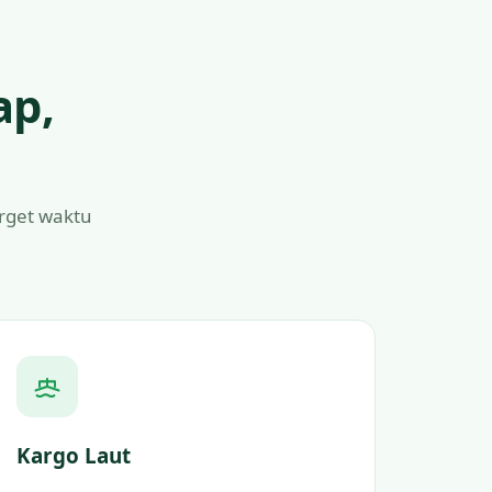
ap,
arget waktu
Kargo Laut