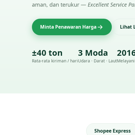
aman, dan terukur —
Excellent Service Pa
Minta Penawaran Harga
Lihat
±40 ton
3 Moda
201
Rata-rata kiriman / hari
Udara · Darat · Laut
Melayani
Shopee Express