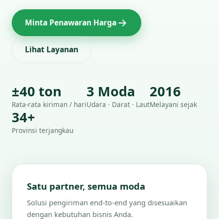
Minta Penawaran Harga
Lihat Layanan
±40 ton
3 Moda
2016
Rata-rata kiriman / hari
Udara · Darat · Laut
Melayani sejak
34+
Provinsi terjangkau
Satu partner, semua moda
Solusi pengiriman end-to-end yang disesuaikan
dengan kebutuhan bisnis Anda.