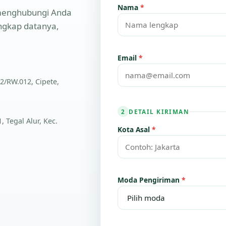
Nama
*
n menghubungi Anda
engkap datanya,
Email
*
2/RW.012, Cipete,
DETAIL KIRIMAN
2
 Tegal Alur, Kec.
Kota Asal
*
Moda Pengiriman
*