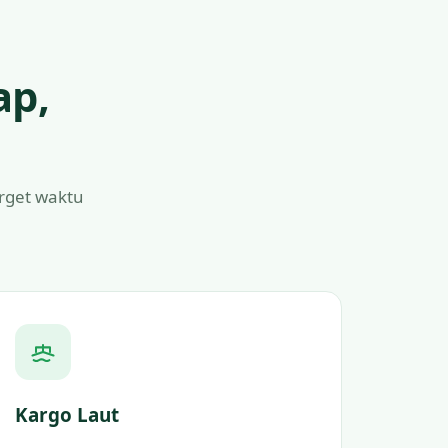
ap,
arget waktu
Kargo Laut