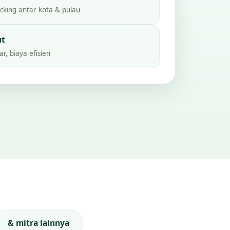
king antar kota & pulau
ut
r, biaya efisien
& mitra lainnya