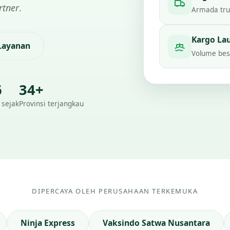
rtner
.
Armada truc
Kargo La
 Layanan
Volume besa
6
34+
 sejak
Provinsi terjangkau
DIPERCAYA OLEH PERUSAHAAN TERKEMUKA
Ninja Express
Vaksindo Satwa Nusantara