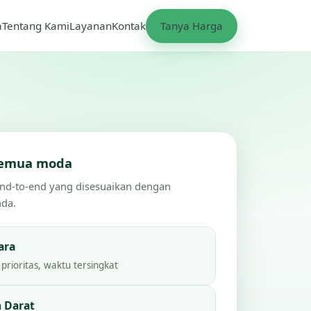
a
Tentang Kami
Layanan
Kontak
Tanya Harga
 semua moda
end-to-end yang disesuaikan dengan
nda.
ara
prioritas, waktu tersingkat
 Darat