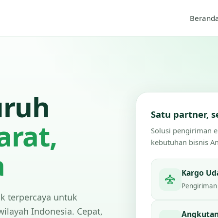
Berand
uruh
Satu partner,
arat,
Solusi pengiriman 
kebutuhan bisnis A
a
Kargo Ud
Pengiriman 
ik terpercaya untuk
wilayah Indonesia. Cepat,
Angkutan