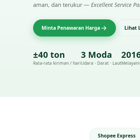
aman, dan terukur —
Excellent Service Pa
Minta Penawaran Harga
Lihat
±40 ton
3 Moda
201
Rata-rata kiriman / hari
Udara · Darat · Laut
Melayani
Shopee Express