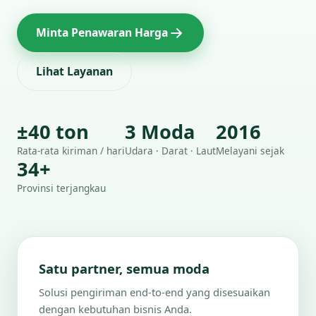
Minta Penawaran Harga
Lihat Layanan
±40 ton
3 Moda
2016
Rata-rata kiriman / hari
Udara · Darat · Laut
Melayani sejak
34+
Provinsi terjangkau
Satu partner, semua moda
Solusi pengiriman end-to-end yang disesuaikan
dengan kebutuhan bisnis Anda.