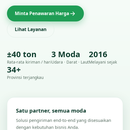
Minta Penawaran Harga
Lihat Layanan
±40 ton
3 Moda
2016
Rata-rata kiriman / hari
Udara · Darat · Laut
Melayani sejak
34+
Provinsi terjangkau
Satu partner, semua moda
Solusi pengiriman end-to-end yang disesuaikan
dengan kebutuhan bisnis Anda.