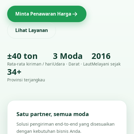
Minta Penawaran Harga
Lihat Layanan
±40 ton
3 Moda
2016
Rata-rata kiriman / hari
Udara · Darat · Laut
Melayani sejak
34+
Provinsi terjangkau
Satu partner, semua moda
Solusi pengiriman end-to-end yang disesuaikan
dengan kebutuhan bisnis Anda.