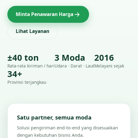
Minta Penawaran Harga
Lihat Layanan
±40 ton
3 Moda
2016
Rata-rata kiriman / hari
Udara · Darat · Laut
Melayani sejak
34+
Provinsi terjangkau
Satu partner, semua moda
Solusi pengiriman end-to-end yang disesuaikan
dengan kebutuhan bisnis Anda.