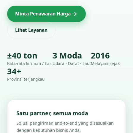
Minta Penawaran Harga
Lihat Layanan
±40 ton
3 Moda
2016
Rata-rata kiriman / hari
Udara · Darat · Laut
Melayani sejak
34+
Provinsi terjangkau
Satu partner, semua moda
Solusi pengiriman end-to-end yang disesuaikan
dengan kebutuhan bisnis Anda.