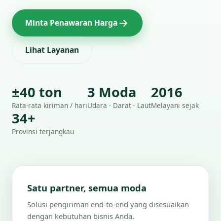
Minta Penawaran Harga
Lihat Layanan
±40 ton
3 Moda
2016
Rata-rata kiriman / hari
Udara · Darat · Laut
Melayani sejak
34+
Provinsi terjangkau
Satu partner, semua moda
Solusi pengiriman end-to-end yang disesuaikan
dengan kebutuhan bisnis Anda.