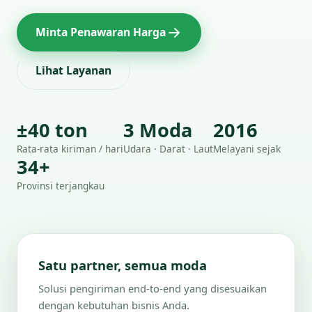
Minta Penawaran Harga
Lihat Layanan
±40 ton
3 Moda
2016
Rata-rata kiriman / hari
Udara · Darat · Laut
Melayani sejak
34+
Provinsi terjangkau
Satu partner, semua moda
Solusi pengiriman end-to-end yang disesuaikan
dengan kebutuhan bisnis Anda.