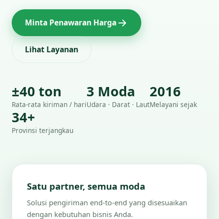
Minta Penawaran Harga
Lihat Layanan
±40 ton
3 Moda
2016
Rata-rata kiriman / hari
Udara · Darat · Laut
Melayani sejak
34+
Provinsi terjangkau
Satu partner, semua moda
Solusi pengiriman end-to-end yang disesuaikan
dengan kebutuhan bisnis Anda.