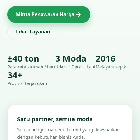
Minta Penawaran Harga
Lihat Layanan
±40 ton
3 Moda
2016
Rata-rata kiriman / hari
Udara · Darat · Laut
Melayani sejak
34+
Provinsi terjangkau
Satu partner, semua moda
Solusi pengiriman end-to-end yang disesuaikan
dengan kebutuhan bisnis Anda.