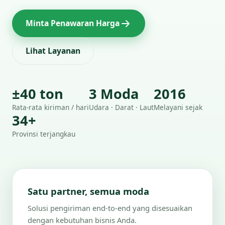
Minta Penawaran Harga
Lihat Layanan
±40 ton
3 Moda
2016
Rata-rata kiriman / hari
Udara · Darat · Laut
Melayani sejak
34+
Provinsi terjangkau
Satu partner, semua moda
Solusi pengiriman end-to-end yang disesuaikan
dengan kebutuhan bisnis Anda.