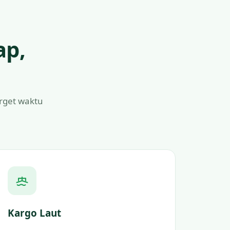
ap,
arget waktu
Kargo Laut