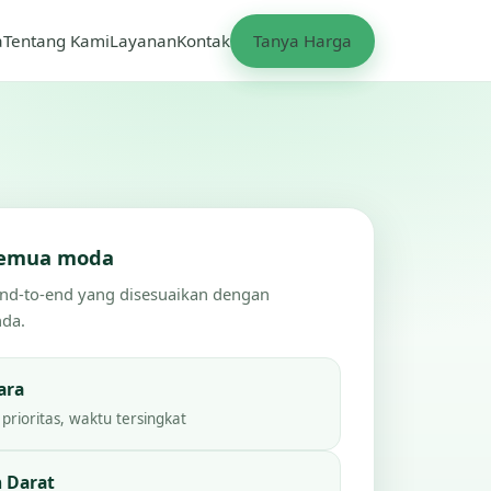
a
Tentang Kami
Layanan
Kontak
Tanya Harga
 semua moda
end-to-end yang disesuaikan dengan
nda.
ara
prioritas, waktu tersingkat
 Darat