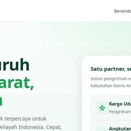
Berand
uruh
Satu partner,
arat,
Solusi pengiriman 
kebutuhan bisnis A
a
Kargo Ud
Pengiriman 
ik terpercaya untuk
wilayah Indonesia. Cepat,
Angkutan