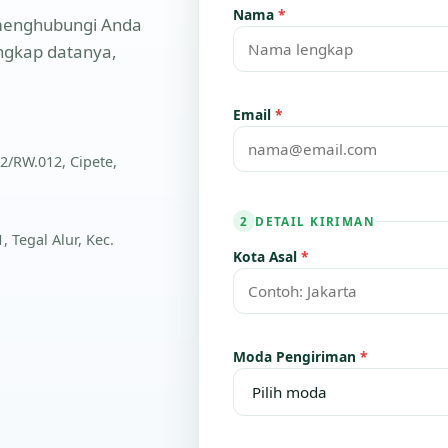
Nama
*
n menghubungi Anda
engkap datanya,
Email
*
2/RW.012, Cipete,
DETAIL KIRIMAN
2
 Tegal Alur, Kec.
Kota Asal
*
Moda Pengiriman
*