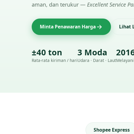
aman, dan terukur —
Excellent Service Pa
Minta Penawaran Harga
Lihat
±40 ton
3 Moda
201
Rata-rata kiriman / hari
Udara · Darat · Laut
Melayani
Shopee Express