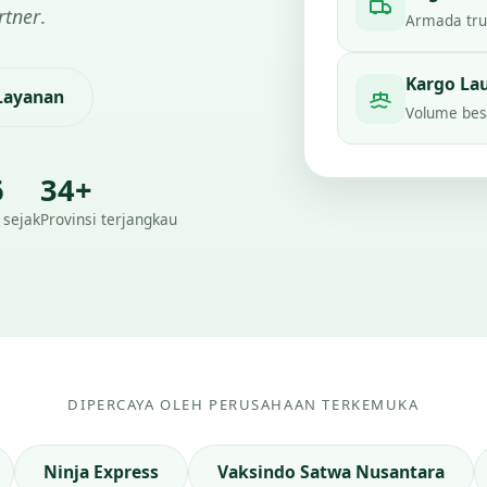
rtner
.
Armada truc
Kargo La
 Layanan
Volume besa
6
34+
 sejak
Provinsi terjangkau
DIPERCAYA OLEH PERUSAHAAN TERKEMUKA
Ninja Express
Vaksindo Satwa Nusantara