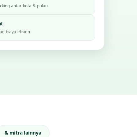
king antar kota & pulau
ut
r, biaya efisien
& mitra lainnya