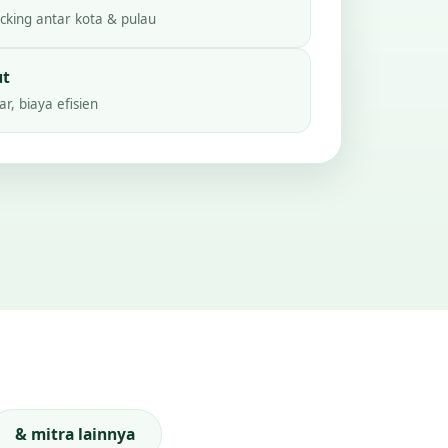
king antar kota & pulau
ut
r, biaya efisien
& mitra lainnya