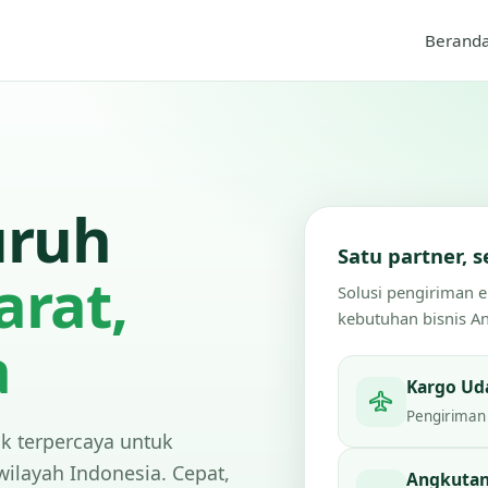
Berand
uruh
Satu partner,
arat,
Solusi pengiriman 
kebutuhan bisnis A
a
Kargo Ud
Pengiriman 
ik terpercaya untuk
wilayah Indonesia. Cepat,
Angkutan