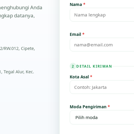
Nama
*
n menghubungi Anda
engkap datanya,
Email
*
2/RW.012, Cipete,
DETAIL KIRIMAN
2
 Tegal Alur, Kec.
Kota Asal
*
Moda Pengiriman
*