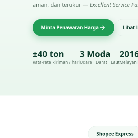
aman, dan terukur —
Excellent Service Pa
Minta Penawaran Harga
Lihat
±40 ton
3 Moda
201
Rata-rata kiriman / hari
Udara · Darat · Laut
Melayani
Shopee Express