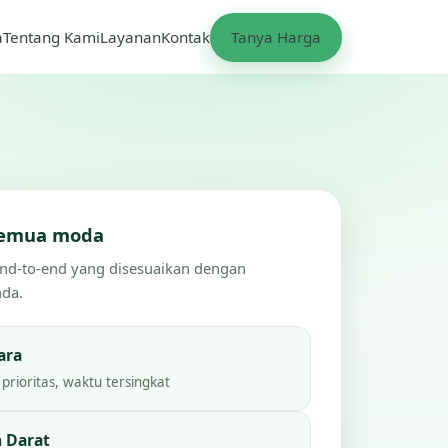
a
Tentang Kami
Layanan
Kontak
Tanya Harga
 semua moda
end-to-end yang disesuaikan dengan
nda.
ara
prioritas, waktu tersingkat
 Darat