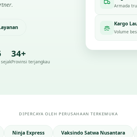
rtner
.
Armada truc
Kargo La
 Layanan
Volume besa
6
34+
 sejak
Provinsi terjangkau
DIPERCAYA OLEH PERUSAHAAN TERKEMUKA
Ninja Express
Vaksindo Satwa Nusantara