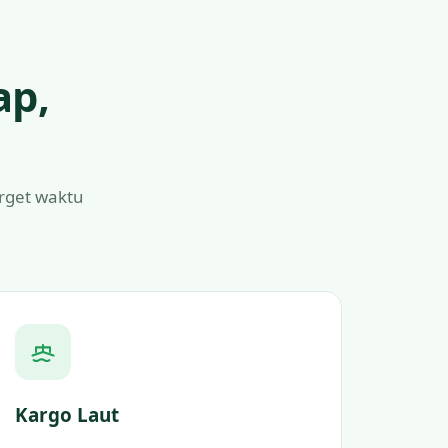
ap,
arget waktu
Kargo Laut