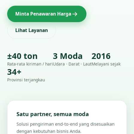
Minta Penawaran Harga
Lihat Layanan
±40 ton
3 Moda
2016
Rata-rata kiriman / hari
Udara · Darat · Laut
Melayani sejak
34+
Provinsi terjangkau
Satu partner, semua moda
Solusi pengiriman end-to-end yang disesuaikan
dengan kebutuhan bisnis Anda.