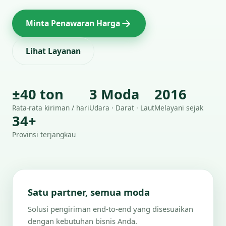
Minta Penawaran Harga
Lihat Layanan
±40 ton
3 Moda
2016
Rata-rata kiriman / hari
Udara · Darat · Laut
Melayani sejak
34+
Provinsi terjangkau
Satu partner, semua moda
Solusi pengiriman end-to-end yang disesuaikan
dengan kebutuhan bisnis Anda.