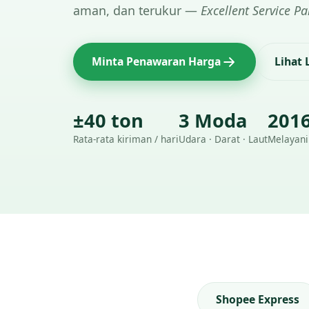
aman, dan terukur —
Excellent Service Pa
Minta Penawaran Harga
Lihat
±40 ton
3 Moda
201
Rata-rata kiriman / hari
Udara · Darat · Laut
Melayani
Shopee Express