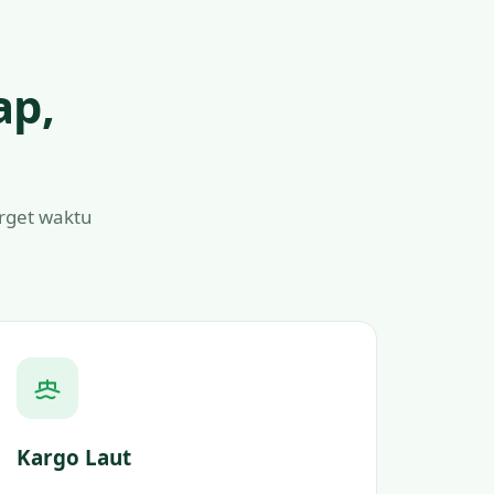
ap,
arget waktu
Kargo Laut