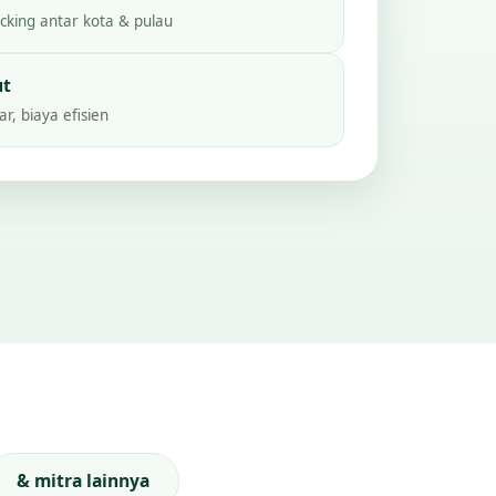
king antar kota & pulau
ut
r, biaya efisien
& mitra lainnya