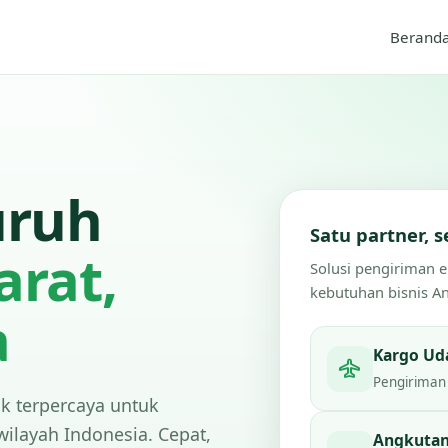
Berand
uruh
Satu partner,
arat,
Solusi pengiriman 
kebutuhan bisnis A
a
Kargo Ud
Pengiriman 
ik terpercaya untuk
wilayah Indonesia. Cepat,
Angkutan