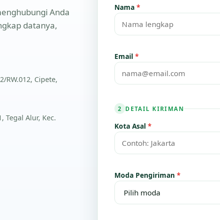
Nama
*
n menghubungi Anda
engkap datanya,
Email
*
2/RW.012, Cipete,
DETAIL KIRIMAN
2
 Tegal Alur, Kec.
Kota Asal
*
Moda Pengiriman
*