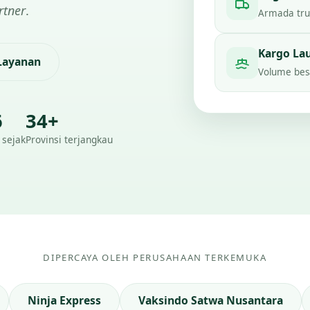
rtner
.
Armada truc
Kargo La
 Layanan
Volume besa
6
34+
 sejak
Provinsi terjangkau
DIPERCAYA OLEH PERUSAHAAN TERKEMUKA
Ninja Express
Vaksindo Satwa Nusantara