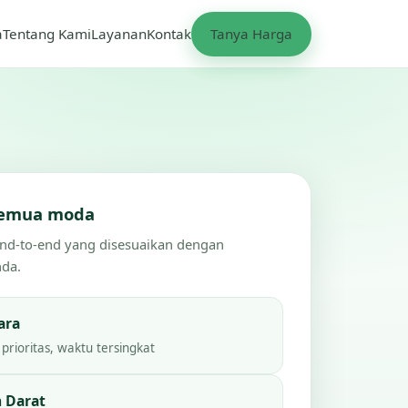
a
Tentang Kami
Layanan
Kontak
Tanya Harga
 semua moda
end-to-end yang disesuaikan dengan
nda.
ara
prioritas, waktu tersingkat
 Darat