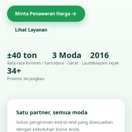
Minta Penawaran Harga
Lihat Layanan
±40 ton
3 Moda
2016
Rata-rata kiriman / hari
Udara · Darat · Laut
Melayani sejak
34+
Provinsi terjangkau
Satu partner, semua moda
Solusi pengiriman end-to-end yang disesuaikan
dengan kebutuhan bisnis Anda.