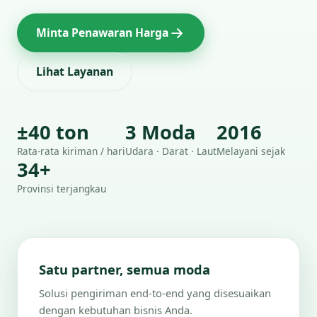
Minta Penawaran Harga
Lihat Layanan
±40 ton
3 Moda
2016
Rata-rata kiriman / hari
Udara · Darat · Laut
Melayani sejak
34+
Provinsi terjangkau
Satu partner, semua moda
Solusi pengiriman end-to-end yang disesuaikan
dengan kebutuhan bisnis Anda.