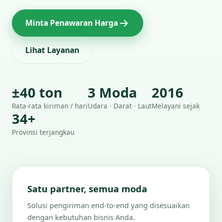
Minta Penawaran Harga
Lihat Layanan
±40 ton
3 Moda
2016
Rata-rata kiriman / hari
Udara · Darat · Laut
Melayani sejak
34+
Provinsi terjangkau
Satu partner, semua moda
Solusi pengiriman end-to-end yang disesuaikan
dengan kebutuhan bisnis Anda.