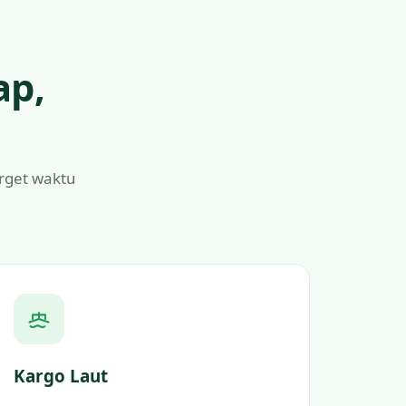
ap,
arget waktu
Kargo Laut