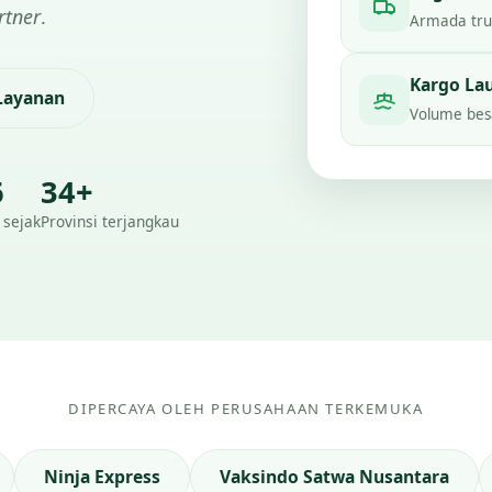
rtner
.
Armada truc
Kargo La
 Layanan
Volume besa
6
34+
 sejak
Provinsi terjangkau
DIPERCAYA OLEH PERUSAHAAN TERKEMUKA
Ninja Express
Vaksindo Satwa Nusantara