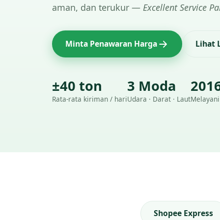
aman, dan terukur —
Excellent Service Pa
Minta Penawaran Harga
Lihat
±40 ton
3 Moda
201
Rata-rata kiriman / hari
Udara · Darat · Laut
Melayani
Shopee Express