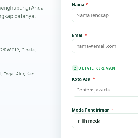
Nama
*
n menghubungi Anda
engkap datanya,
Email
*
2/RW.012, Cipete,
DETAIL KIRIMAN
2
 Tegal Alur, Kec.
Kota Asal
*
Moda Pengiriman
*