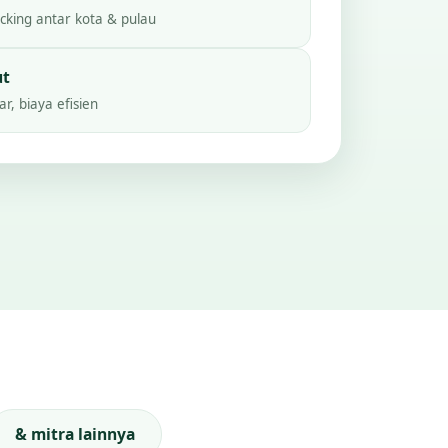
king antar kota & pulau
ut
r, biaya efisien
& mitra lainnya