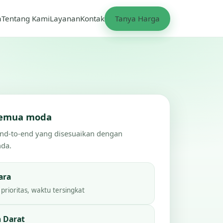
a
Tentang Kami
Layanan
Kontak
Tanya Harga
 semua moda
end-to-end yang disesuaikan dengan
nda.
ara
prioritas, waktu tersingkat
 Darat