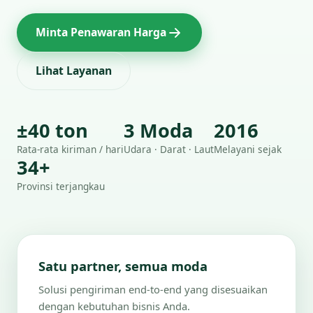
Minta Penawaran Harga
Lihat Layanan
±40 ton
3 Moda
2016
Rata-rata kiriman / hari
Udara · Darat · Laut
Melayani sejak
34+
Provinsi terjangkau
Satu partner, semua moda
Solusi pengiriman end-to-end yang disesuaikan
dengan kebutuhan bisnis Anda.