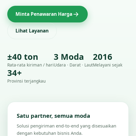
Minta Penawaran Harga
Lihat Layanan
±40 ton
3 Moda
2016
Rata-rata kiriman / hari
Udara · Darat · Laut
Melayani sejak
34+
Provinsi terjangkau
Satu partner, semua moda
Solusi pengiriman end-to-end yang disesuaikan
dengan kebutuhan bisnis Anda.