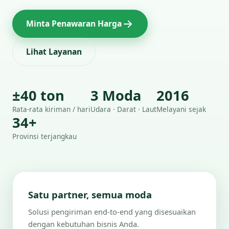
Minta Penawaran Harga
Lihat Layanan
±40 ton
3 Moda
2016
Rata-rata kiriman / hari
Udara · Darat · Laut
Melayani sejak
34+
Provinsi terjangkau
Satu partner, semua moda
Solusi pengiriman end-to-end yang disesuaikan
dengan kebutuhan bisnis Anda.