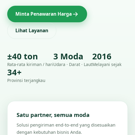
Minta Penawaran Harga
Lihat Layanan
±40 ton
3 Moda
2016
Rata-rata kiriman / hari
Udara · Darat · Laut
Melayani sejak
34+
Provinsi terjangkau
Satu partner, semua moda
Solusi pengiriman end-to-end yang disesuaikan
dengan kebutuhan bisnis Anda.