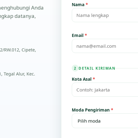
Nama
*
n menghubungi Anda
engkap datanya,
Email
*
2/RW.012, Cipete,
DETAIL KIRIMAN
2
 Tegal Alur, Kec.
Kota Asal
*
Moda Pengiriman
*