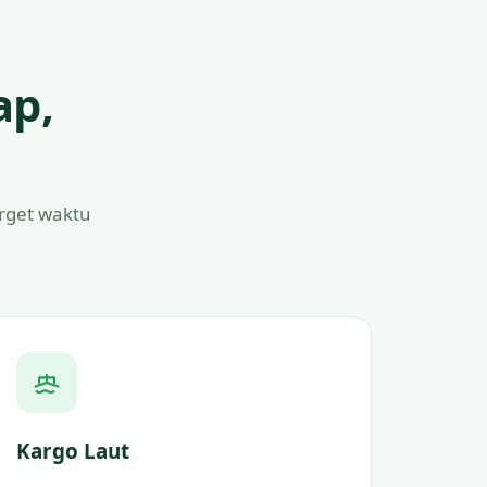
ap,
arget waktu
Kargo Laut