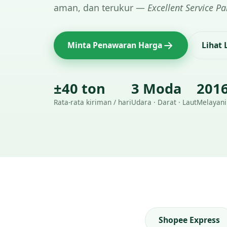
aman, dan terukur —
Excellent Service Pa
Minta Penawaran Harga
Lihat
±40 ton
3 Moda
201
Rata-rata kiriman / hari
Udara · Darat · Laut
Melayani
Shopee Express