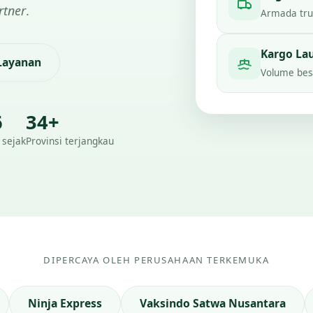
rtner
.
Armada truc
Kargo La
 Layanan
Volume besa
6
34+
 sejak
Provinsi terjangkau
DIPERCAYA OLEH PERUSAHAAN TERKEMUKA
Ninja Express
Vaksindo Satwa Nusantara