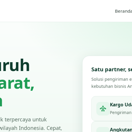
Berand
uruh
Satu partner,
arat,
Solusi pengiriman 
kebutuhan bisnis A
a
Kargo Ud
Pengiriman 
ik terpercaya untuk
wilayah Indonesia. Cepat,
Angkutan