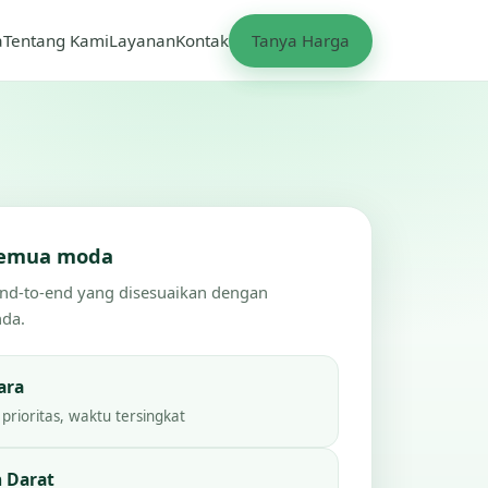
a
Tentang Kami
Layanan
Kontak
Tanya Harga
 semua moda
end-to-end yang disesuaikan dengan
nda.
ara
prioritas, waktu tersingkat
 Darat