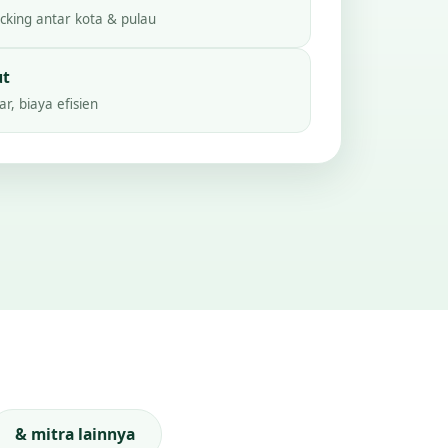
king antar kota & pulau
ut
r, biaya efisien
& mitra lainnya