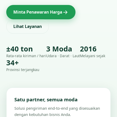
Minta Penawaran Harga
Lihat Layanan
±40 ton
3 Moda
2016
Rata-rata kiriman / hari
Udara · Darat · Laut
Melayani sejak
34+
Provinsi terjangkau
Satu partner, semua moda
Solusi pengiriman end-to-end yang disesuaikan
dengan kebutuhan bisnis Anda.