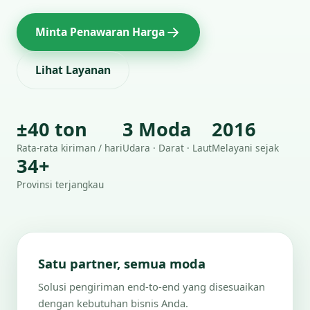
Minta Penawaran Harga
Lihat Layanan
±40 ton
3 Moda
2016
Rata-rata kiriman / hari
Udara · Darat · Laut
Melayani sejak
34+
Provinsi terjangkau
Satu partner, semua moda
Solusi pengiriman end-to-end yang disesuaikan
dengan kebutuhan bisnis Anda.