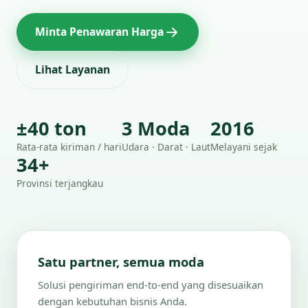
Minta Penawaran Harga
Lihat Layanan
±40 ton
3 Moda
2016
Rata-rata kiriman / hari
Udara · Darat · Laut
Melayani sejak
34+
Provinsi terjangkau
Satu partner, semua moda
Solusi pengiriman end-to-end yang disesuaikan
dengan kebutuhan bisnis Anda.