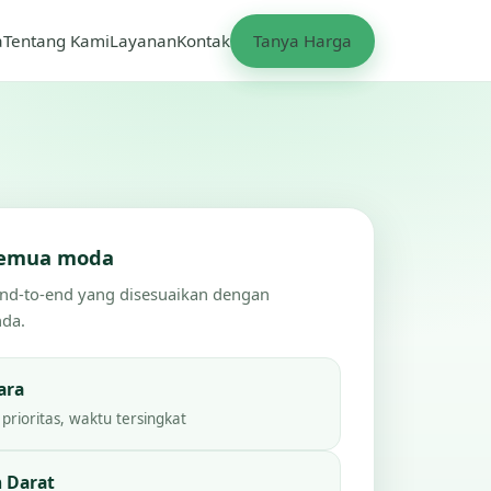
a
Tentang Kami
Layanan
Kontak
Tanya Harga
 semua moda
end-to-end yang disesuaikan dengan
nda.
ara
prioritas, waktu tersingkat
 Darat