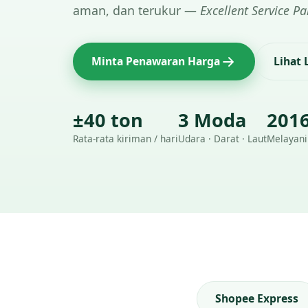
aman, dan terukur —
Excellent Service Pa
Minta Penawaran Harga
Lihat
±40 ton
3 Moda
201
Rata-rata kiriman / hari
Udara · Darat · Laut
Melayani
Shopee Express