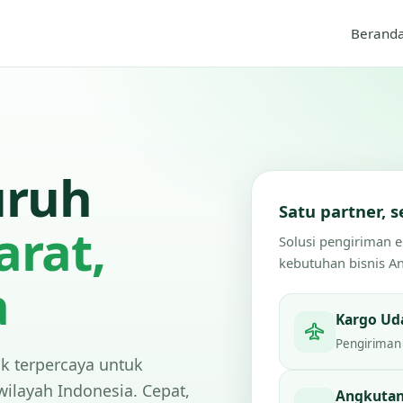
Berand
uruh
Satu partner,
arat,
Solusi pengiriman 
kebutuhan bisnis A
a
Kargo Ud
Pengiriman 
ik terpercaya untuk
wilayah Indonesia. Cepat,
Angkutan