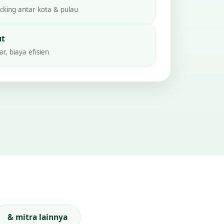
king antar kota & pulau
ut
r, biaya efisien
& mitra lainnya