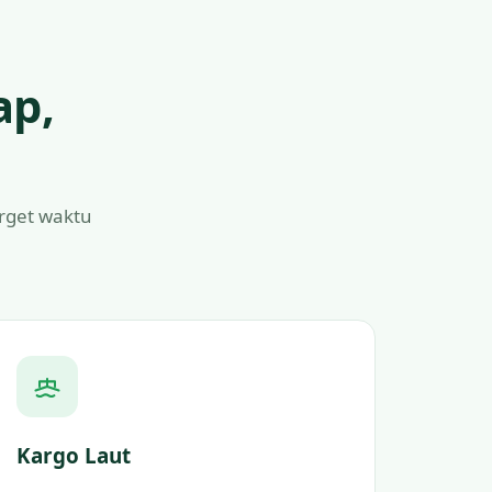
ap,
arget waktu
Kargo Laut