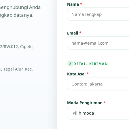
Nama
*
n menghubungi Anda
engkap datanya,
Email
*
2/RW.012, Cipete,
DETAIL KIRIMAN
2
 Tegal Alur, Kec.
Kota Asal
*
Moda Pengiriman
*