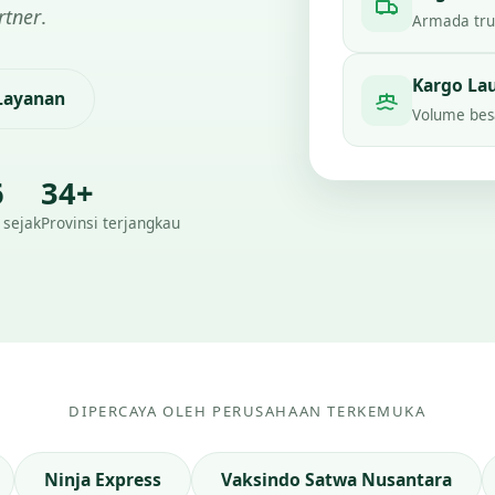
rtner
.
Armada truc
Kargo La
 Layanan
Volume besa
6
34+
 sejak
Provinsi terjangkau
DIPERCAYA OLEH PERUSAHAAN TERKEMUKA
Ninja Express
Vaksindo Satwa Nusantara