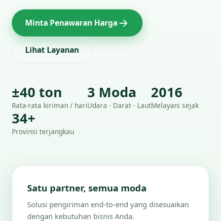
Minta Penawaran Harga
Lihat Layanan
±40 ton
3 Moda
2016
Rata-rata kiriman / hari
Udara · Darat · Laut
Melayani sejak
34+
Provinsi terjangkau
Satu partner, semua moda
Solusi pengiriman end-to-end yang disesuaikan
dengan kebutuhan bisnis Anda.