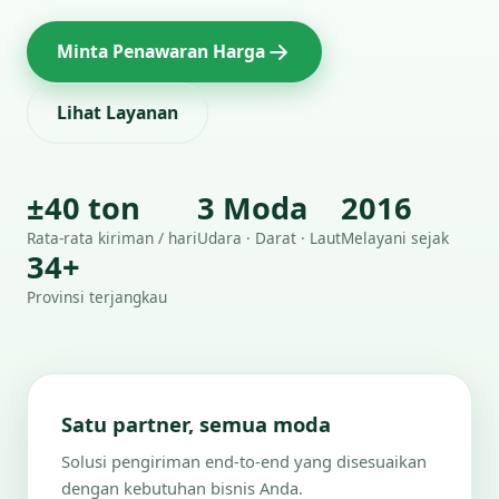
Minta Penawaran Harga
Lihat Layanan
±40 ton
3 Moda
2016
Rata-rata kiriman / hari
Udara · Darat · Laut
Melayani sejak
34+
Provinsi terjangkau
Satu partner, semua moda
Solusi pengiriman end-to-end yang disesuaikan
dengan kebutuhan bisnis Anda.